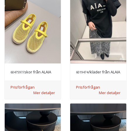
/skor från ALAIA
/kläder från ALAIA
6047597
6019474
Prisförfrågan
Prisförfrågan
Mer detaljer
Mer detaljer