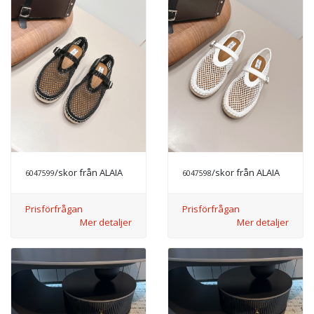
/skor från ALAIA
/skor från ALAIA
6047599
6047598
Prisförfrågan
Prisförfrågan
Mer detaljer
Mer detaljer