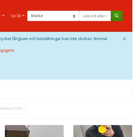
r
Språk
×
mycket långsam och beställningar kan inte skickas. Normal
ngagent
.
odukter(1/25)