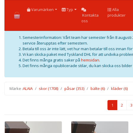
HOME
Varumärken
Typ
Alla
Kontakta
produkter
oss
Semesterinformation: Vårt team har semester från 8 augusti 2
service återupptas efter semestern.
Betala till oss är inte lätt, vet hur man betalar till oss innan f
Vi kan skicka paket med Tyskland DHL för att undvika problem
Det finns många gratis saker på
hemsidan
.
Det finns många opublicerade stilar, du kan skicka oss bilder f
Märke :
ALAIA
skor
(1708)
påsar
(353)
bälte
(6)
kläder
(6)
1
2
3