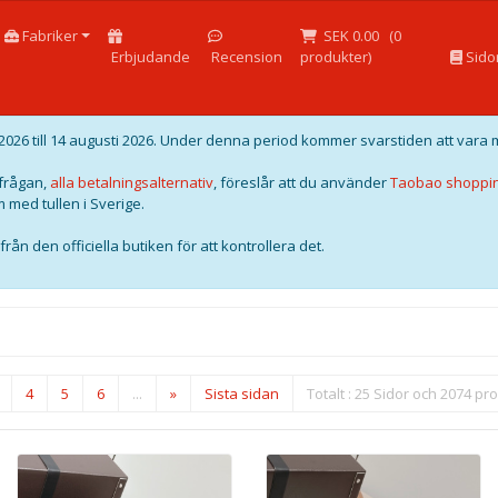
Fabriker
SEK 0.00
(
0
Erbjudande
Recension
produkter)
Sido
026 till 14 augusti 2026. Under denna period kommer svarstiden att vara 
örfrågan,
alla betalningsalternativ
, föreslår att du använder
Taobao shoppi
 med tullen i Sverige.
rån den officiella butiken för att kontrollera det.
4
5
6
...
»
Sista sidan
Totalt : 25 Sidor och 2074 pr