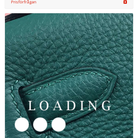
/kläder från DOLCE&GABBANA
6046498
Prisförfrågan