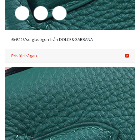
/solglasögon från DOLCE&GABBANA
6045927
Prisförfrågan