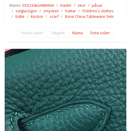
Märke :
DOLCE&GABBANA
kläder
skor
påsar
solglasögon
smycken
hattar
Children's clothes
bälte
klockor
scarf
Bone China Tableware Sets
Första sidan
Tidigare
Nästa
Sista sidan