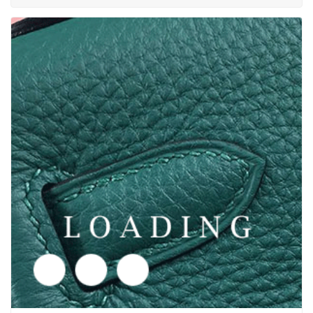
/solglasögon från DOLCE&GABBANA
6045924
Prisförfrågan