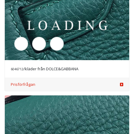
/kläder från DOLCE&GABBANA
6046806
Prisförfrågan