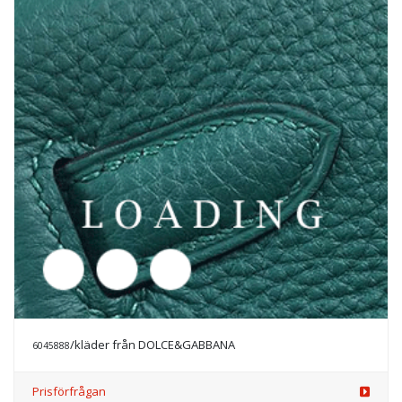
/solglasögon från DOLCE&GABBANA
6045925
Prisförfrågan