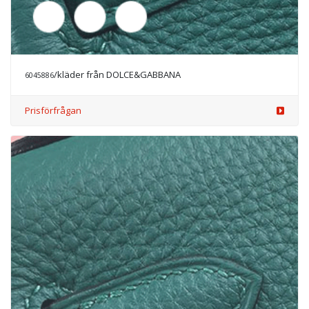
/kläder från DOLCE&GABBANA
6045888
Prisförfrågan