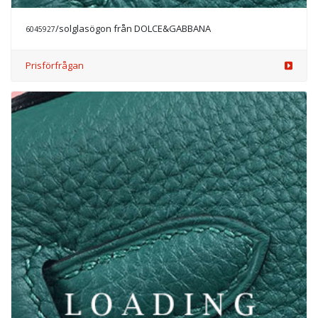
/solglasögon från DOLCE&GABBANA
6045928
Prisförfrågan