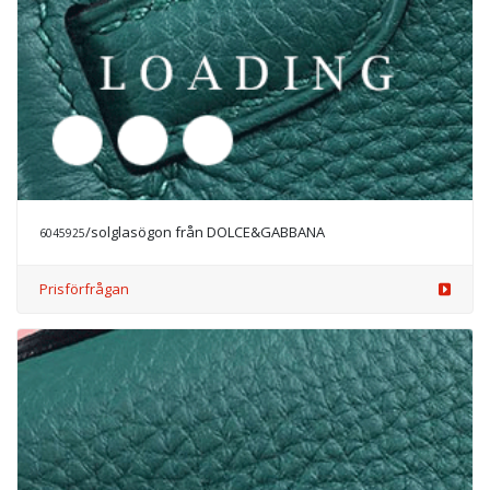
/solglasögon från DOLCE&GABBANA
6045926