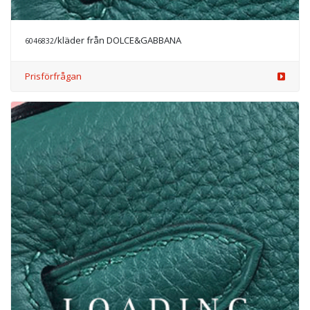
/kläder från DOLCE&GABBANA
6046832
Prisförfrågan