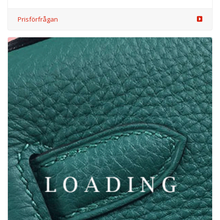
/tillbehör från LOEWE & ON
6004892