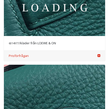
/kläder från LOEWE & ON
6014977
Prisförfrågan