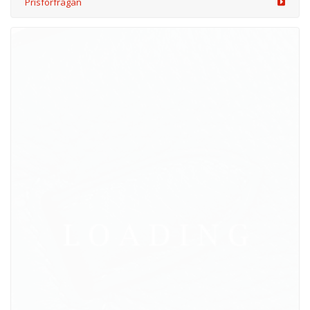
/kläder från LOEWE & ON
6000925
kr 370