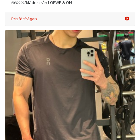
/kläder från LOEWE & ON
6032299
Prisförfrågan