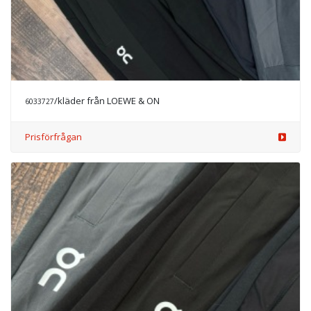
/kläder från LOEWE & ON
6033727
Prisförfrågan