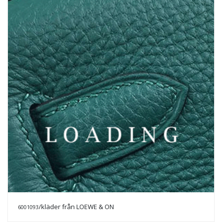
/kläder från LOEWE & ON
6002160
kr 410