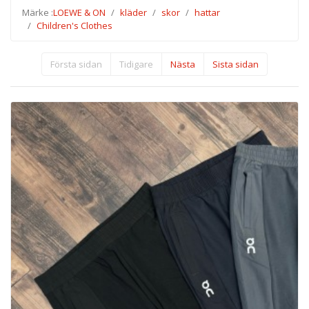
Märke :
LOEWE & ON
kläder
skor
hattar
Children's Clothes
Första sidan
Tidigare
Nästa
Sista sidan