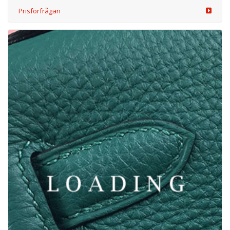
/kläder från LOEWE & ON
6002159
Prisförfrågan