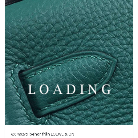
/kläder från LOEWE & ON
6013472
Prisförfrågan