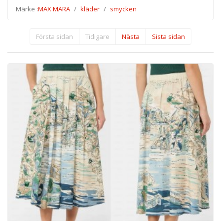
Märke :
MAX MARA
kläder
smycken
Första sidan
Tidigare
Nästa
Sista sidan