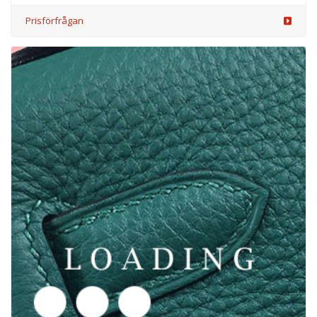
/kläder från MAX MARA
5901726