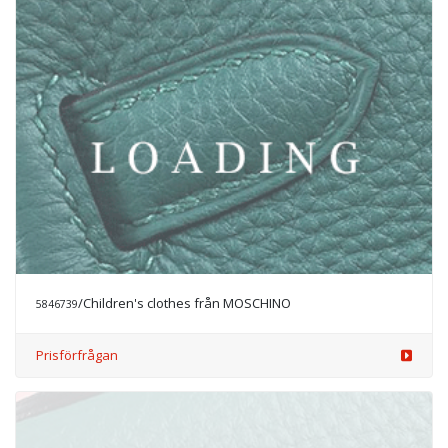
/Children's clothes från MOSCHINO
5846739
Prisförfrågan