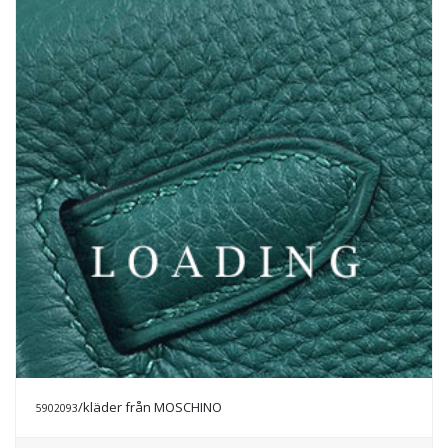
/kläder från MOSCHINO
5902093