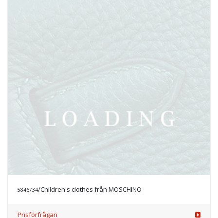
/Children's clothes från MOSCHINO
5846734
Prisförfrågan