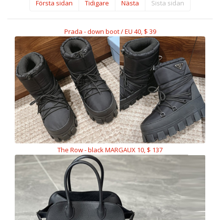
Första sidan
Tidigare
Nästa
Sista sidan
Prada - down boot / EU 40, $ 39
The Row - black MARGAUX 10, $ 137