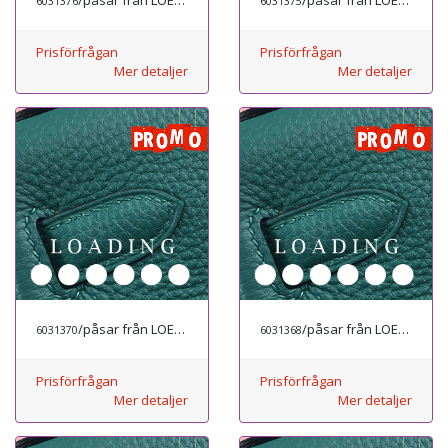
6031376
6031375
Prisförfrågan
Prisförfrågan
Mer detaljer
Mer detaljer
/påsar från LOEWE
/påsar från LOEWE
6031370
6031368
Prisförfrågan
Prisförfrågan
Mer detaljer
Mer detaljer