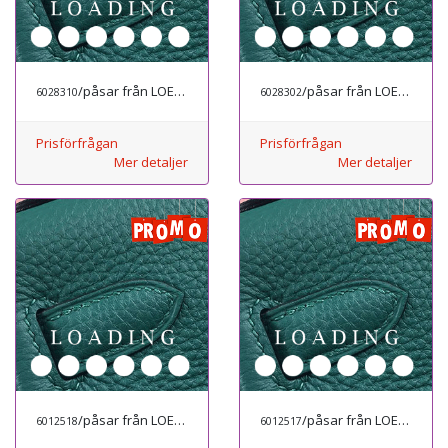
/påsar från LOEWE
/påsar från LOEWE
6028310
6028302
Prisförfrågan
Prisförfrågan
Mer detaljer
Mer detaljer
/påsar från LOEWE
/påsar från LOEWE
6012518
6012517