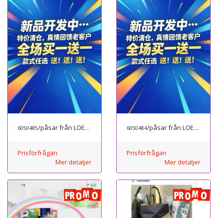
/påsar från LOEWE
/påsar från LOEWE
6050485
6050484
Prisförfrågan
Prisförfrågan
Mer detaljer
Mer detaljer