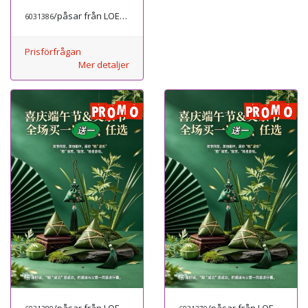
/påsar från LOEWE
6031386
Prisförfrågan
Mer detaljer
/påsar från LOEWE
/påsar från LOEWE