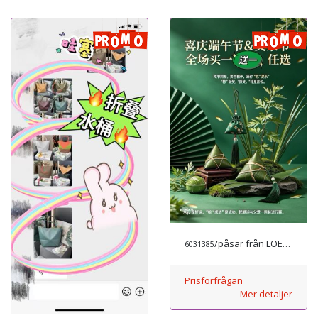
/påsar från LOEWE
6031385
Prisförfrågan
Mer detaljer