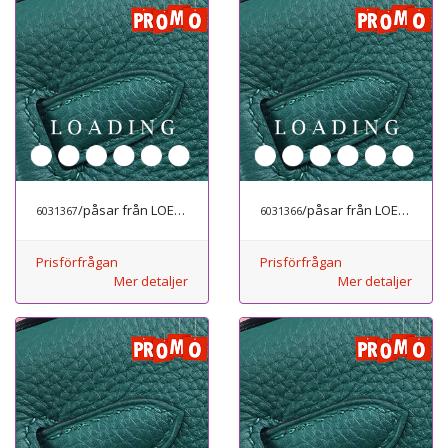
/påsar från LOEWE
/påsar från LOEWE
6031367
6031366
Prisförfrågan
Prisförfrågan
Mer detaljer
Mer detaljer