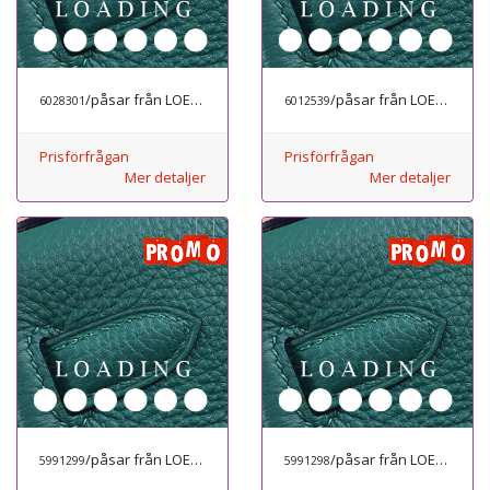
/påsar från LOEWE
/påsar från LOEWE
6028301
6012539
Prisförfrågan
Prisförfrågan
Mer detaljer
Mer detaljer
/påsar från LOEWE
/påsar från LOEWE
5991299
5991298