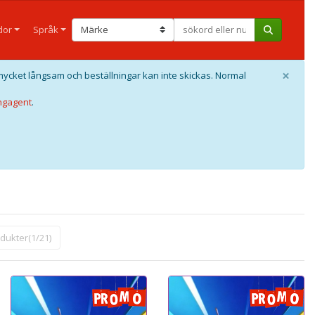
dor
Språk
×
mycket långsam och beställningar kan inte skickas. Normal
ngagent
.
odukter(1/21)