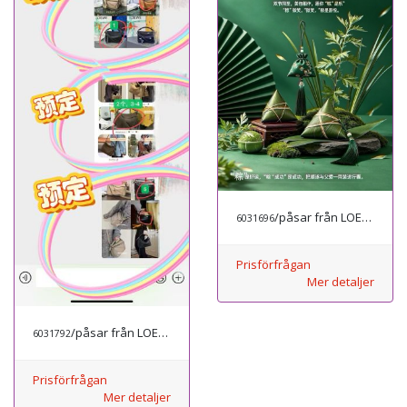
/påsar från LOEWE
6031696
Prisförfrågan
Mer detaljer
/påsar från LOEWE
6031792
Prisförfrågan
Mer detaljer