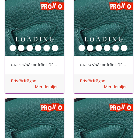
/påsar från LOEWE
/påsar från LOEWE
6028361
6028342
Prisförfrågan
Prisförfrågan
Mer detaljer
Mer detaljer