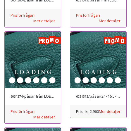
6031380
6031379
Prisförfrågan
Prisförfrågan
Mer detaljer
Mer detaljer
/påsar från LOEWE
/påsar
(24×16.5×10.5 cm)
6031374
6031373
Prisförfrågan
Pris :
kr 2,960
Mer detaljer
Mer detaljer