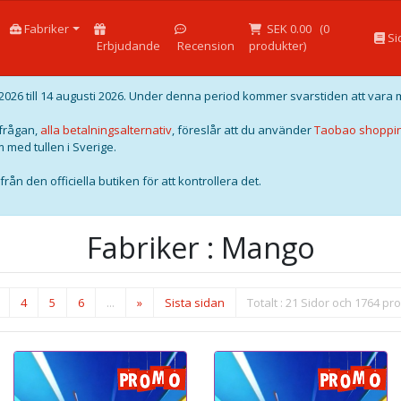
Fabriker
SEK 0.00
(
0
Si
Erbjudande
Recension
produkter)
026 till 14 augusti 2026. Under denna period kommer svarstiden att vara 
örfrågan,
alla betalningsalternativ
, föreslår att du använder
Taobao shoppi
 med tullen i Sverige.
rån den officiella butiken för att kontrollera det.
Fabriker : Mango
4
5
6
...
»
Sista sidan
Totalt : 21 Sidor och 1764 pr