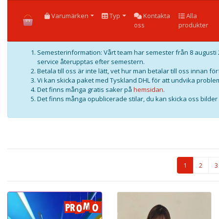
HOME
Varumärken
Typ
Kontakta
Alla
oss
produkter
Semesterinformation: Vårt team har semester från 8 augusti 2
service återupptas efter semestern.
Betala till oss är inte lätt, vet hur man betalar till oss innan f
Vi kan skicka paket med Tyskland DHL för att undvika problem
Det finns många gratis saker på
hemsidan
.
Det finns många opublicerade stilar, du kan skicka oss bilder f
1
2
3