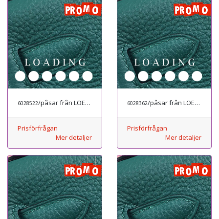
/påsar från LOEWE
/påsar från LOEWE
6028522
6028362
Prisförfrågan
Prisförfrågan
Mer detaljer
Mer detaljer