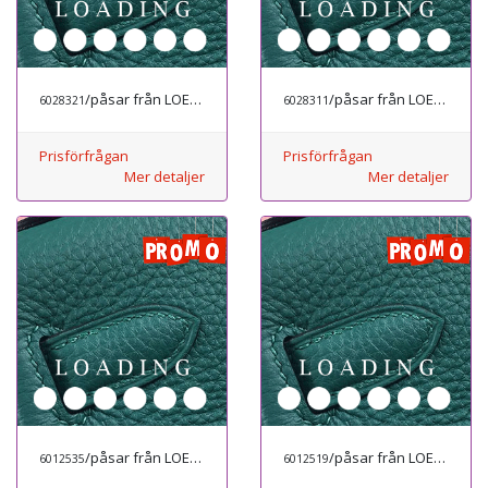
/påsar från LOEWE
/påsar från LOEWE
6028321
6028311
Prisförfrågan
Prisförfrågan
Mer detaljer
Mer detaljer
/påsar från LOEWE
/påsar från LOEWE
6012535
6012519