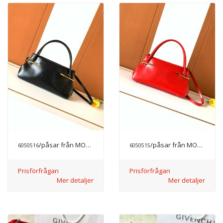
/påsar från MODE LYX
/påsar från MODE LYX
6050516
6050515
Prisförfrågan
Prisförfrågan
Mer detaljer
Mer detaljer