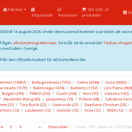
Fabriker
SEK 0.00
(
0
Si
Erbjudande
Recension
produkter)
026 till 14 augusti 2026. Under denna period kommer svarstiden att vara 
örfrågan,
alla betalningsalternativ
, föreslår att du använder
Taobao shoppi
 med tullen i Sverige.
rån den officiella butiken för att kontrollera det.
Hermes
(10967)
Bottega Veneta
(7753)
Celine
(6344)
Gucci
(6063)
e Hearts
(1570)
Balenciaga
(1474)
Burberry
(1152)
Loro Piana
(969)
Bulgari
(290)
PINKO
(250)
Coach
(204)
Ami
(197)
Valextra
(162)
Alexander Wang
(83)
Jacquemus
(76)
Polene
(68)
Salvatore Fer
rme
(25)
Tory Burch
(22)
Swarovski
(21)
Stephane Christian
(20)
el Kors
(13)
Lululemon
(12)
moncler
(12)
Acne
(12)
ADER
(12)
D
4
5
6
...
»
Sista sidan
Totalt : 1431 Sidor och 120123 p