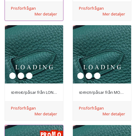
Prisförfrågan
Prisförfrågan
Mer detaljer
Mer detaljer
/påsar från LONGCHAMP
/påsar från MODE LYX
6049640
6049639
Prisförfrågan
Prisförfrågan
Mer detaljer
Mer detaljer