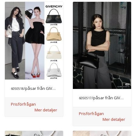
/påsar från GIVENCHY
6050518
/påsar från GIVENCHY
6050517
Prisförfrågan
Mer detaljer
Prisförfrågan
Mer detaljer