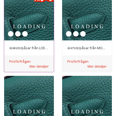
/påsar från LOEWE
/påsar från MODE LYX
6048639
6047928
Prisförfrågan
Prisförfrågan
Mer detaljer
Mer detaljer