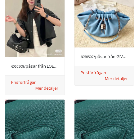
/påsar från GIVENCHY
6050507
/påsar från LOEWE
6050508
Prisförfrågan
Mer detaljer
Prisförfrågan
Mer detaljer