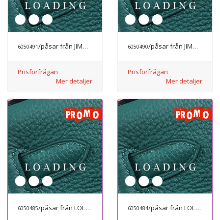
/påsar från JIMMY CHOO
/påsar från JIMMY CHOO
6050491
6050490
Prisförfrågan
Prisförfrågan
Mer detaljer
Mer detaljer
/påsar från LOEWE
/påsar från LOEWE
6050485
6050484