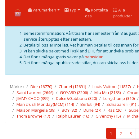
HOME
Varumärken
Typ
Kontakta
Alla
oss
produkter
Semesterinformation: Vårt team har semester från 8 augusti 2
service återupptas efter semestern.
Betala till oss är inte lätt, vet hur man betalar till oss innan f
Vi kan skicka paket med Tyskland DHL för att undvika problem
Det finns många gratis saker på
hemsidan
.
Det finns många opublicerade stilar, du kan skicka oss bilder f
Märke :
Dior
(16770)
Chanel
(12691)
Louis Vuitton
(11837)
Saint Laurent
(2646)
GOYARD
(2206)
Miu Miu
(2183)
Chrom
JIMMY CHOO
(399)
Dolce&Gabbana
(320)
Longchamp
(310)
Man crush Monday(MCM)
(114)
Berluti
(94)
Schiaparelli
(91)
Maison Margiela
(39)
BOY
(32)
Dune
(27)
Ras
(26)
Supe
Thom Browne
(17)
Ralph Lauren
(16)
Givenchy
(15)
Micha
1
2
3