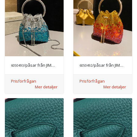
/påsar från JIMMY CHOO
/påsar från JIMMY CHOO
6050493
6050492
Prisförfrågan
Prisförfrågan
Mer detaljer
Mer detaljer