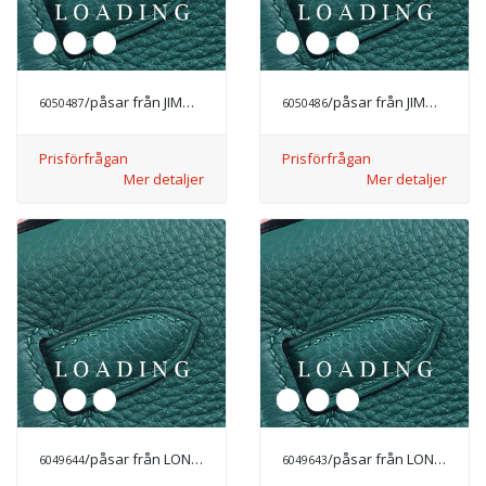
/påsar från JIMMY CHOO
/påsar från JIMMY CHOO
6050487
6050486
Prisförfrågan
Prisförfrågan
Mer detaljer
Mer detaljer
/påsar från LONGCHAMP
/påsar från LONGCHAMP
6049644
6049643