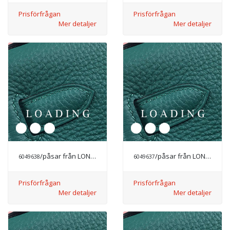
Prisförfrågan
Prisförfrågan
Mer detaljer
Mer detaljer
/påsar från LONGCHAMP
/påsar från LONGCHAMP
6049638
6049637
Prisförfrågan
Prisförfrågan
Mer detaljer
Mer detaljer