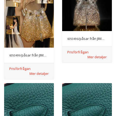
/påsar från JIMMY CHOO
6050496
Prisförfrågan
/påsar från JIMMY CHOO
6050499
Mer detaljer
Prisförfrågan
Mer detaljer