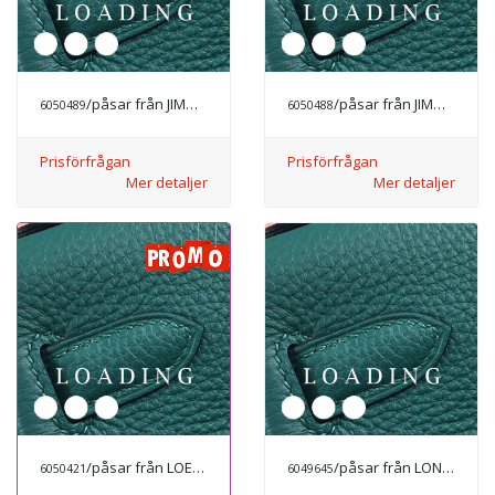
/påsar från JIMMY CHOO
/påsar från JIMMY CHOO
6050489
6050488
Prisförfrågan
Prisförfrågan
Mer detaljer
Mer detaljer
/påsar från LOEWE
/påsar från LONGCHAMP
6050421
6049645