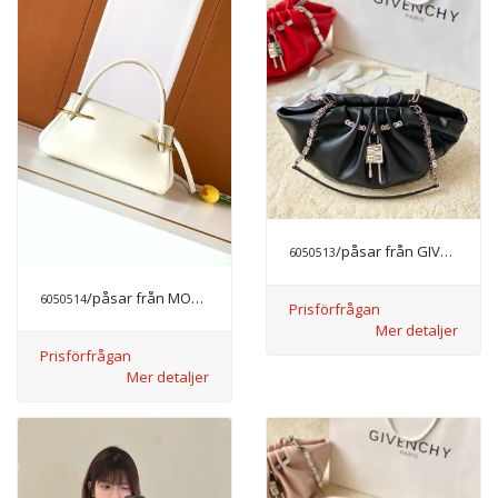
/påsar från GIVENCHY
6050513
/påsar från MODE LYX
6050514
Prisförfrågan
Mer detaljer
Prisförfrågan
Mer detaljer