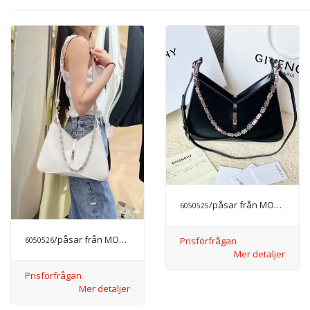
/påsar från MODE LYX
6050525
/påsar från MODE LYX
Prisförfrågan
6050526
Mer detaljer
Prisförfrågan
Mer detaljer