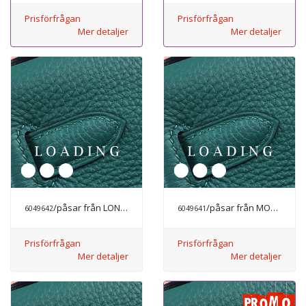
Prisförfrågan
Prisförfrågan
Mer detaljer
Mer detaljer
/påsar från LONGCHAMP
/påsar från MODE LYX
6049642
6049641
Prisförfrågan
Prisförfrågan
Mer detaljer
Mer detaljer