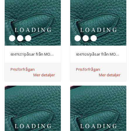
/påsar från MODE LYX
/påsar från MODE LYX
6047927
6047926
Prisförfrågan
Prisförfrågan
Mer detaljer
Mer detaljer