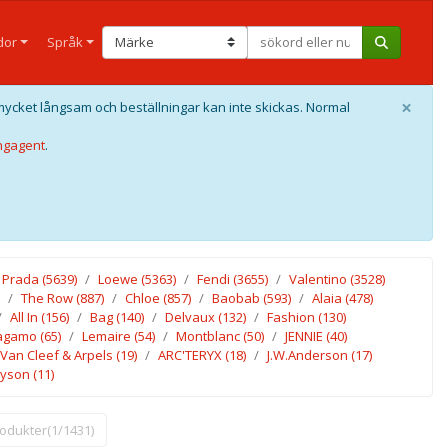
dor
Språk
×
mycket långsam och beställningar kan inte skickas. Normal
ngagent
.
Prada
(5639)
Loewe
(5363)
Fendi
(3655)
Valentino
(3528)
The Row
(887)
Chloe
(857)
Baobab
(593)
Alaia
(478)
All In
(156)
Bag
(140)
Delvaux
(132)
Fashion
(130)
ragamo
(65)
Lemaire
(54)
Montblanc
(50)
JENNIE
(40)
Van Cleef & Arpels
(19)
ARC'TERYX
(18)
J.W.Anderson
(17)
yson
(11)
rodukter(1/1431)