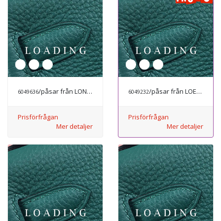
/påsar från LONGCHAMP
/påsar från LOEWE
6049636
6049232
Prisförfrågan
Prisförfrågan
Mer detaljer
Mer detaljer