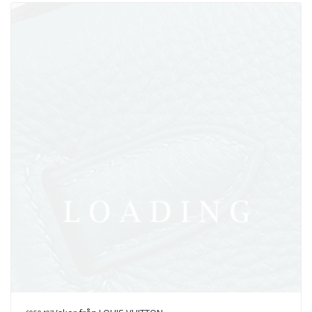
/skor från CELINE
6050410
kr 800