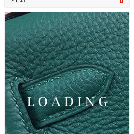
/skor
från CHANEL
6050567
kr 1,040