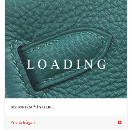
/skor från CELINE
6050411
Prisförfrågan