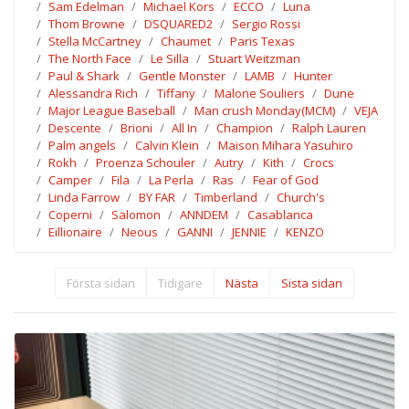
Sam Edelman
Michael Kors
ECCO
Luna
Thom Browne
DSQUARED2
Sergio Rossi
Stella McCartney
Chaumet
Paris Texas
The North Face
Le Silla
Stuart Weitzman
Paul & Shark
Gentle Monster
LAMB
Hunter
Alessandra Rich
Tiffany
Malone Souliers
Dune
Major League Baseball
Man crush Monday(MCM)
VEJA
Descente
Brioni
All In
Champion
Ralph Lauren
Palm angels
Calvin Klein
Maison Mihara Yasuhiro
Rokh
Proenza Schouler
Autry
Kith
Crocs
Camper
Fila
La Perla
Ras
Fear of God
Linda Farrow
BY FAR
Timberland
Church's
Coperni
Salomon
ANNDEM
Casablanca
Eillionaire
Neous
GANNI
JENNIE
KENZO
Första sidan
Tidigare
Nästa
Sista sidan