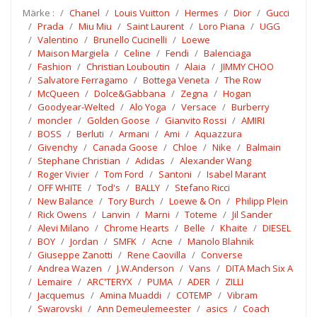
Märke :
Chanel
Louis Vuitton
Hermes
Dior
Gucci
Prada
Miu Miu
Saint Laurent
Loro Piana
UGG
Valentino
Brunello Cucinelli
Loewe
Maison Margiela
Celine
Fendi
Balenciaga
Fashion
Christian Louboutin
Alaia
JIMMY CHOO
Salvatore Ferragamo
Bottega Veneta
The Row
McQueen
Dolce&Gabbana
Zegna
Hogan
Goodyear-Welted
Alo Yoga
Versace
Burberry
moncler
Golden Goose
Gianvito Rossi
AMIRI
BOSS
Berluti
Armani
Ami
Aquazzura
Givenchy
Canada Goose
Chloe
Nike
Balmain
Stephane Christian
Adidas
Alexander Wang
Roger Vivier
Tom Ford
Santoni
Isabel Marant
OFF WHITE
Tod's
BALLY
Stefano Ricci
New Balance
Tory Burch
Loewe & On
Philipp Plein
Rick Owens
Lanvin
Marni
Toteme
Jil Sander
Alevi Milano
Chrome Hearts
Belle
Khaite
DIESEL
BOY
Jordan
SMFK
Acne
Manolo Blahnik
Giuseppe Zanotti
Rene Caovilla
Converse
Andrea Wazen
J.W.Anderson
Vans
DITA Mach Six A
Lemaire
ARC'TERYX
PUMA
ADER
ZILLI
Jacquemus
Amina Muaddi
COTEMP
Vibram
Swarovski
Ann Demeulemeester
asics
Coach