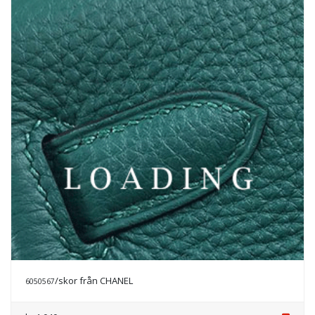
/skor från CHANEL
6050568
Prisförfrågan