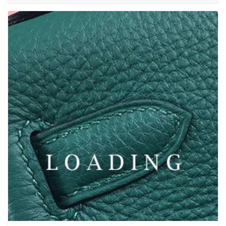
/skor från CHANEL
6050563
Prisförfrågan