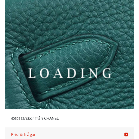
/skor från CHANEL
6050564
Prisförfrågan