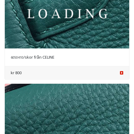
/skor från CHANEL
6050561
Prisförfrågan