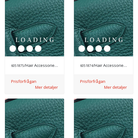
/Hair Accessories från CHANEL
/Hair Accessories från CHANEL
6051875
6051874
Prisförfrågan
Prisförfrågan
Mer detaljer
Mer detaljer