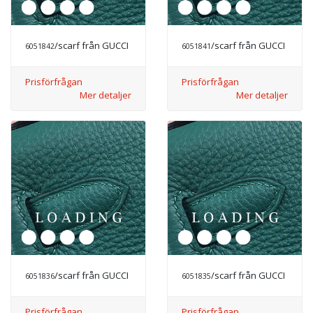
/scarf från GUCCI
/scarf från GUCCI
6051842
6051841
Prisförfrågan
Prisförfrågan
Mer detaljer
Mer detaljer
/scarf från GUCCI
/scarf från GUCCI
6051836
6051835
Prisförfrågan
Prisförfrågan