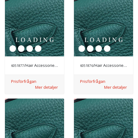
/Hair Accessories från CHANEL
/Hair Accessories från CHANEL
6051877
6051876
Prisförfrågan
Prisförfrågan
Mer detaljer
Mer detaljer