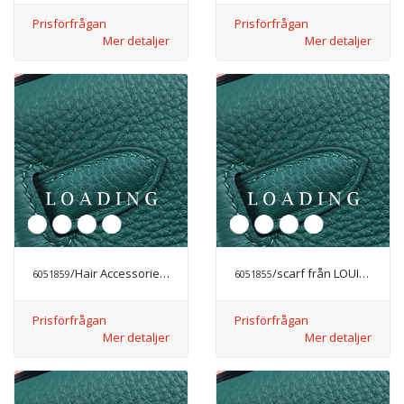
Prisförfrågan
Prisförfrågan
Mer detaljer
Mer detaljer
/Hair Accessories från CHANEL
/scarf från LOUIS VUITTON
6051859
6051855
Prisförfrågan
Prisförfrågan
Mer detaljer
Mer detaljer