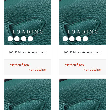
/Hair Accessories från CHANEL
/Hair Accessories från CHANEL
6051879
6051878
Prisförfrågan
Prisförfrågan
Mer detaljer
Mer detaljer