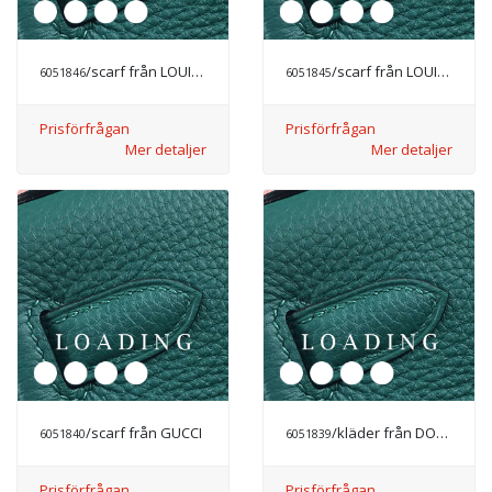
/scarf från LOUIS VUITTON
/scarf från LOUIS VUITTON
6051846
6051845
Prisförfrågan
Prisförfrågan
Mer detaljer
Mer detaljer
/scarf från GUCCI
/kläder från DOLCE&GABBANA
6051840
6051839
Prisförfrågan
Prisförfrågan