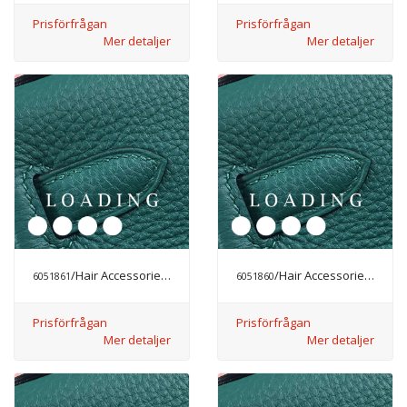
Prisförfrågan
Prisförfrågan
Mer detaljer
Mer detaljer
/Hair Accessories från CHANEL
/Hair Accessories från CHANEL
6051861
6051860
Prisförfrågan
Prisförfrågan
Mer detaljer
Mer detaljer