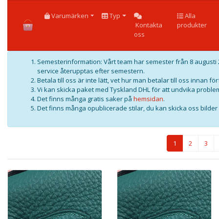
HOME
Varumärken
Typ
Alla
Kontakta
produkter
oss
Semesterinformation: Vårt team har semester från 8 augusti 2
service återupptas efter semestern.
Betala till oss är inte lätt, vet hur man betalar till oss innan f
Vi kan skicka paket med Tyskland DHL för att undvika problem
Det finns många gratis saker på
hemsidan
.
Det finns många opublicerade stilar, du kan skicka oss bilder f
1
2
3