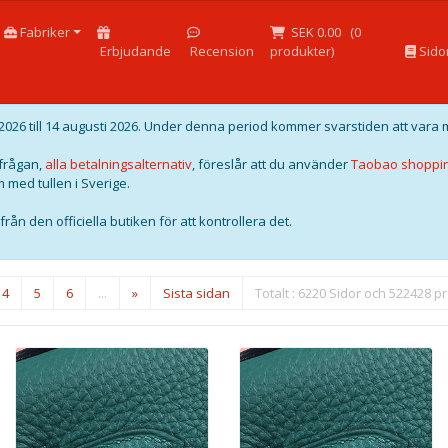
Fabriker
SEK 0.00
(
0
Erbjudande
Recension
produkter)
Sido
026 till 14 augusti 2026. Under denna period kommer svarstiden att vara 
örfrågan,
alla betalningsalternativ
, föreslår att du använder
Taobao shoppi
 med tullen i Sverige.
rån den officiella butiken för att kontrollera det.
4
5
6
...
»
Sista sidan
Totalt : 6220 Sidor och 522428 p