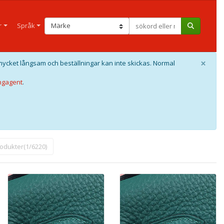
r
Språk
×
mycket långsam och beställningar kan inte skickas. Normal
ngagent
.
rodukter(1/6220)