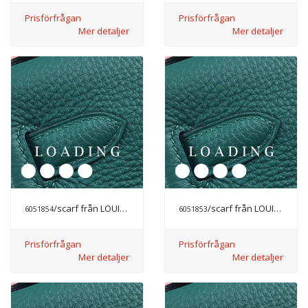
Prisförfrågan
Prisförfrågan
Mer detaljer
Mer detaljer
/scarf från LOUIS VUITTON
/scarf från LOUIS VUITTON
6051854
6051853
Prisförfrågan
Prisförfrågan
Mer detaljer
Mer detaljer