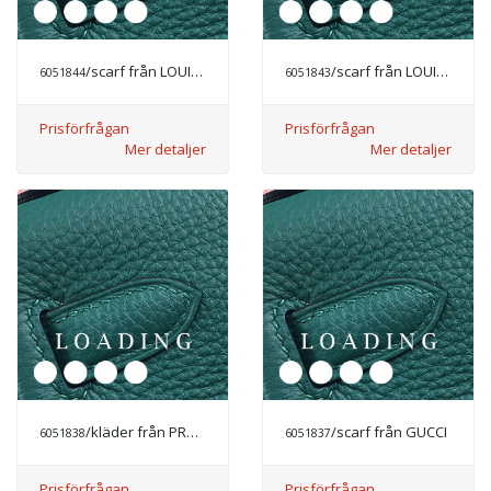
/scarf från LOUIS VUITTON
/scarf från LOUIS VUITTON
6051844
6051843
Prisförfrågan
Prisförfrågan
Mer detaljer
Mer detaljer
/kläder från PRADA
/scarf från GUCCI
6051838
6051837
Prisförfrågan
Prisförfrågan