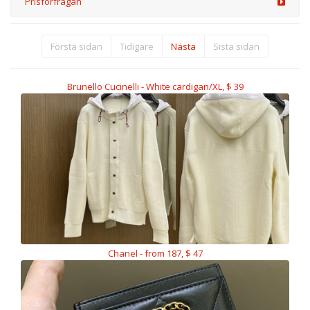
Prisförfrågan
Första sidan
Tidigare
Nästa
Sista sidan
Brunello Cucinelli - White cardigan/XL, $ 39
Chanel - from 187, $ 47