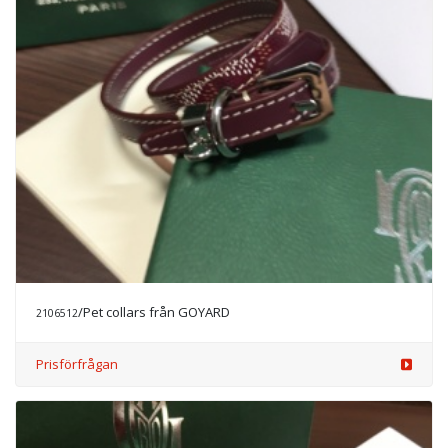
/Pet collars från GOYARD
2106512
Prisförfrågan