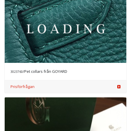
/Pet collars från GOYARD
3023760
Prisförfrågan