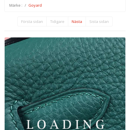
Märke :
Goyard
Första sidan
Tidigare
Nästa
Sista sidan