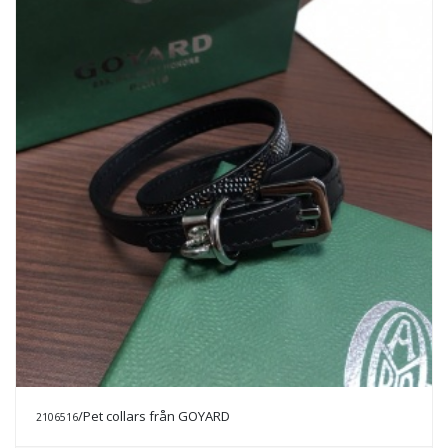
/Pet collars från GOYARD
2106516