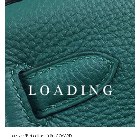
/Pet collars från GOYARD
3023763