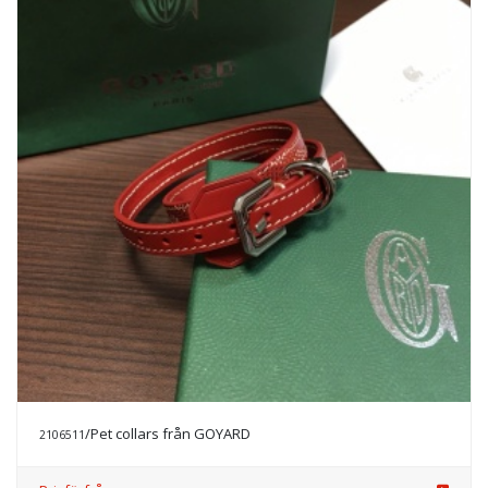
/Pet collars från GOYARD
2106511