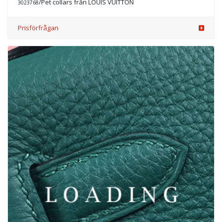
/Pet collars från LOUIS VUITTON
3023768
Prisförfrågan