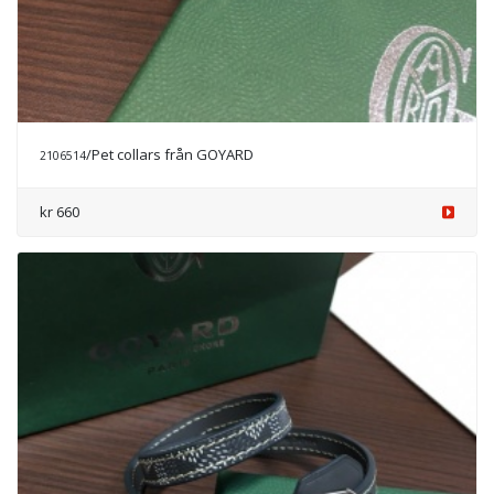
/Pet collars från GOYARD
2106514
kr 660