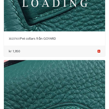
/Pet collars
från GOYARD
3023761
kr 1,950