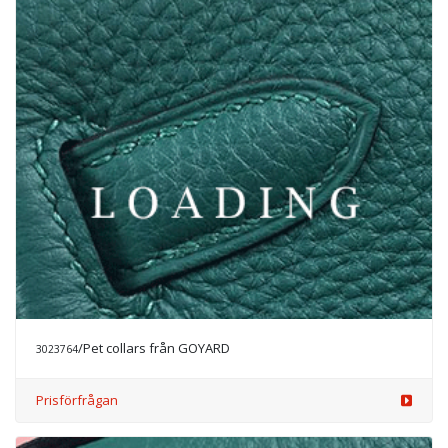
/Pet collars från GOYARD
3023764
Prisförfrågan