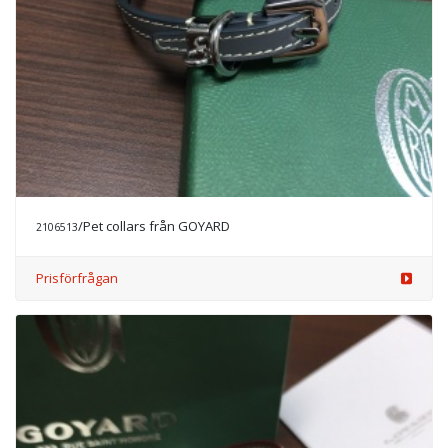
/Pet collars från GOYARD
2106513
Prisförfrågan