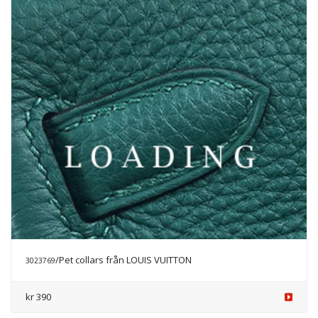
/Pet collars från LOUIS VUITTON
3023769
kr 390