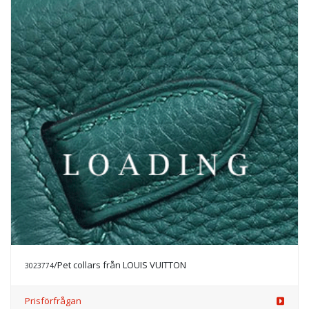
/Pet collars från LOUIS VUITTON
3023774
Prisförfrågan