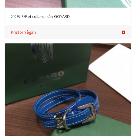
/Pet collars från GOYARD
2106515
Prisförfrågan